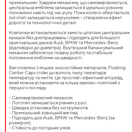
преміальним. Завдяки механізму, що самовирівнюється,
центральна емблема залишається в ідеально рівному
положенні навіть під час руху. Поки колесо обертається,
логотип залишається нерухомим – створюючи ефект
дорогої та технологічної деталі.
Ковпачки встановлюються замість штатних центральних
кришок без доопрацювань і підходять для більшості
оригінальних дисків Audi, BMW та Mercedes-Benz
(відповідно до діаметра). Внутрішній балансувальний
механізм забезпечує плавну роботу та стабільне
положення емблеми на швидкості.
Виготовлені з міцних зносостійких матеріалів, Floating
Center Caps стійкі до вологи, пилу, перепадів
температур та миття. Це простий і ефектний апгрейд,
який можна встановити за кілька хвилин і помітний з
першого погляду.
- Самовирівнюючий механізм.
- Логотип залишається рівним у русі.
- Швидка установка без інструментів.
- Преміальний зовнішній вигляд.
- Підходять для Audi, BMW та Mercedes-Benz (за
розміром).
- Стійкість до погодних умов.